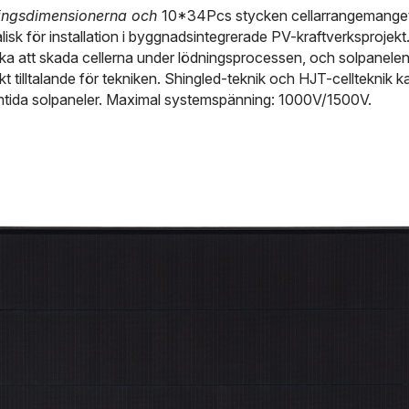
ningsdimensionerna och 
10*34Pcs stycken cellarrangemanget 
lisk för installation i byggnadsintegrerade PV-kraftverksprojekt. 
 att skada cellerna under lödningsprocessen, och solpanelens fr
skt tilltalande för tekniken. Shingled-teknik och HJT-cellteknik
mtida solpaneler. Maximal systemspänning: 1000V/1500V.