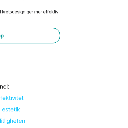
ll kretsdesign ger mer effektiv
pp
nel:
ektivitet
 estetik
tligheten