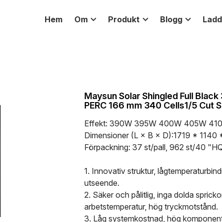
Hem
Om
Produkt
Blogg
Ladd
Maysun Solar Shingled Full Bl
PERC 166 mm 340 Cells1/5 Cut S
Effekt: 390W 395W 400W 405W 41
Dimensioner (L × B × D):1719 * 1140
Förpackning: 37 st/pall, 962 st/40 "H
1. Innovativ struktur, lågtemperaturbindn
utseende.
2. Säker och pålitlig, inga dolda spricko
arbetstemperatur, hög tryckmotstånd.
3. Låg systemkostnad, hög komponentef