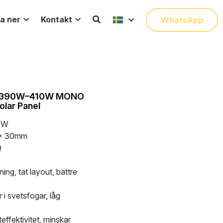
a ner
Kontakt
WhatsApp
ack 390W–410W MONO
olar Panel
0W
 * 30mm
Q
ing, tät layout, bättre
r i svetsfogar, låg
fektivitet, minskar