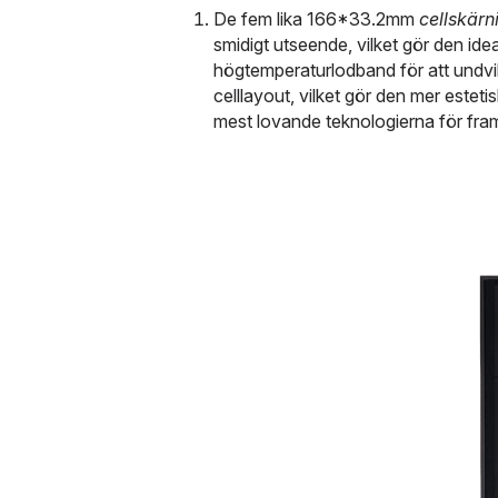
De fem lika 166*33.2mm 
cellskär
smidigt utseende, vilket gör den idea
högtemperaturlodband för att undvika
celllayout, vilket gör den mer esteti
mest lovande teknologierna för fra