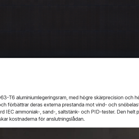
3-T6 aluminiumlegeringsram, med högre skärprecision och högre
t och förbättrar deras externa prestanda mot vind- och snöbelast
d IEC ammoniak-, sand-, saltstänk- och PID-tester. Den helt par
skar kostnaderna för anslutningslådan.