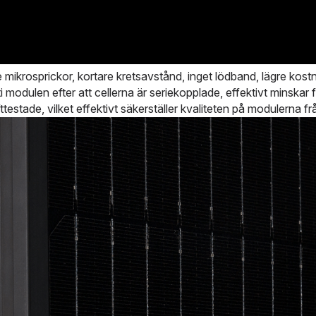
ikrosprickor, kortare kretsavstånd, inget lödband, lägre kostnad,
nuti modulen efter att cellerna är seriekopplade, effektivt minsk
stade, vilket effektivt säkerställer kvaliteten på modulerna frå