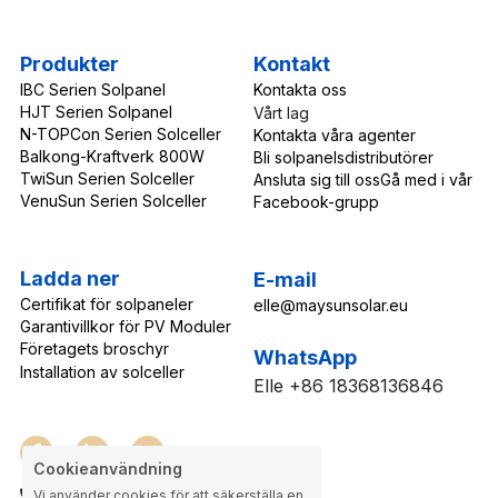
Produkter
Kontakt
IBC Serien 
Solpanel
Kontakta oss
HJT Serien Solpanel
Vårt lag
N-TOPCon Serien Solceller
Kontakta våra agenter
Balkong-Kraftverk 800W
Bli solpanelsdistributörer
TwiSun Serien Solceller
Ansluta sig till oss
Gå med i vår 
VenuSun Serien Solceller
Facebook-grupp
Ladda ner
E-mail
Certifikat för solpaneler
elle@maysunsolar.eu
Garantivillkor för PV Moduler
Företagets broschyr
WhatsApp
Installation av solceller
Elle +86 18368136846
Cookieanvändning
+8618368136846
Vi använder cookies för att säkerställa en