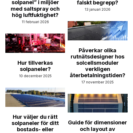
Nederlands
solpanel” i miljöer
falskt begrepp?
med saltspray och
13 januari 2026
hög luftfuktighet?
Română
11 februari 2026
Ελληνικά
Sverige
Påverkar olika
rutnätsdesigner hos
English
Hur tillverkas
solcellsmoduler
solpaneler?
verkligen
Deutsch
återbetalningstiden?
10 december 2025
17 november 2025
Français
عربي
български
Hur väljer du rätt
Guide för dimensioner
solpaneler för ditt
Čeština
och layout av
bostads- eller