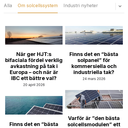
WhatsApp
Alla
Om solcellssystem
Industri nyheter
Solceller Glas-Glas
Maysun Solar nyheter
English
Fullt svarta Solceller
Deutsch
N-TOPCon Serien Solceller
Italiano
Shingled Serien Solceller
Español
När ger HJT:s
Finns det en “bästa
bifaciala fördel verklig
solpanel” för
Português
avkastning på tak i
kommersiella och
Europa – och när är
industriella tak?
Français
IBC ett bättre val?
24 mars 2026
20 april 2026
Suomi
Norsk
Polski
Varför är ”den bästa
Finns det en “bästa
solcellsmodulen” ett