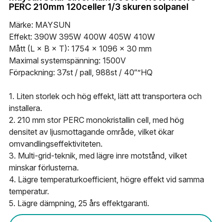
WhatsApp
PERC 210mm 120celler 1/3 skuren solpanel
Solceller Glas-Glas
Maysun Solar nyheter
English
Märke: MAYSUN
Effekt: 390W 395W 400W 405W 410W
Fullt svarta Solceller
Deutsch
Mått (L × B × T): 1754 × 1096 × 30 mm
Maximal systemspänning: 1500V
N-TOPCon Serien Solceller
Italiano
Förpackning: 37st / pall, 988st / 40“”HQ
Shingled Serien Solceller
Español
1. Liten storlek och hög effekt, lätt att transportera och
installera.
Português
2. 210 mm stor PERC monokristallin cell, med hög
densitet av ljusmottagande område, vilket ökar
Français
omvandlingseffektiviteten.
3. Multi-grid-teknik, med lägre inre motstånd, vilket
Suomi
minskar förlusterna.
4. Lägre temperaturkoefficient, högre effekt vid samma
Norsk
temperatur.
Polski
5. Lägre dämpning, 25 års effektgaranti.