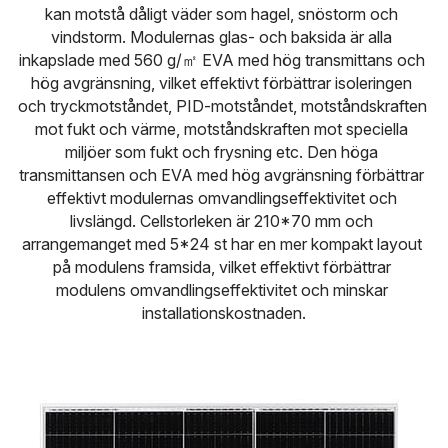
kan motstå dåligt väder som hagel, snöstorm och 
Türkçe
vindstorm. Modulernas glas- och baksida är alla 
inkapslade med 560 g/㎡ EVA med hög transmittans och 
Polski
hög avgränsning, vilket effektivt förbättrar isoleringen 
och tryckmotståndet, PID-motståndet, motståndskraften 
Русский
mot fukt och värme, motståndskraften mot speciella 
miljöer som fukt och frysning etc. Den höga 
Slovensko
transmittansen och EVA med hög avgränsning förbättrar 
effektivt modulernas omvandlingseffektivitet och 
livslängd. Cellstorleken är 210*70 mm och 
arrangemanget med 5*24 st har en mer kompakt layout 
på modulens framsida, vilket effektivt förbättrar 
modulens omvandlingseffektivitet och minskar 
installationskostnaden.