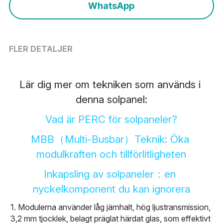
Nederlands
WhatsApp
Română
FLER DETALJER
Ελληνικά
Sverige
Lär dig mer om tekniken som används i 
English
denna solpanel:
Vad är PERC för solpaneler?
Deutsch
MBB（Multi-Busbar）Teknik: Öka 
Français
modulkraften och tillförlitligheten
عربي
Inkapsling av solpaneler：en 
български
nyckelkomponent du kan ignorera
1. Modulerna använder låg järnhalt, hög ljustransmission, 
Čeština
3,2 mm tjocklek, belagt präglat härdat glas, som effektivt 