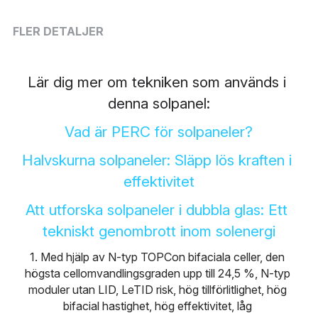
Nederlands
FLER DETALJER
Română
Ελληνικά
Lär dig mer om tekniken som används i 
denna solpanel:
Sverige
Vad är PERC för solpaneler?
English
Halvskurna solpaneler: Släpp lös kraften i 
Deutsch
effektivitet
Français
Att utforska solpaneler i dubbla glas: Ett 
tekniskt genombrott inom solenergi
عربي
1. Med hjälp av N-typ TOPCon bifaciala celler, den 
български
högsta cellomvandlingsgraden upp till 24,5 %, N-typ 
moduler utan LID, LeTID risk, hög tillförlitlighet, hög 
Čeština
bifacial hastighet, hög effektivitet, låg 