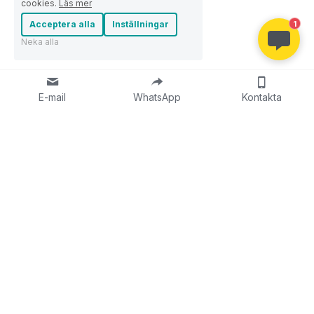
cookies.
Läs mer
Acceptera alla
Inställningar
1
Neka alla
E-mail
WhatsApp
Kontakta
Om
Om oss
Företagskultur
Historien om Maysun Sola
Vår teknik
Våra projekt
YouTube-recension