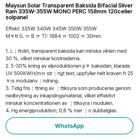
WhatsApp
Maysun Solar Transparent Baksida Bifacial Silver
Ram 335W-355W MONO PERC 158mm 120celler
Solceller Glas-Glas
Maysun Solar nyheter
English
solpanel
Fullt svarta Solceller
Deutsch
Effekt: 335W 340W 345W 350W 355W
M￥tt (L ￗ B ￗ T): 1684 ￗ 1002 ￗ 30mm
N-TOPCon Serien Solceller
Italiano
1. L￤ttvikt, transparent baksida kan minska vikten med
Shingled Serien Solceller
Español
30 %, vilket minskar kostnaderna.
2. 5-30% ￶kning av elproduktionen p￥ baksidan, klarade
Português
UV 500KWH/mﾲ str￤ngt test, uppfyller helt kraven f￶r 25
￥rs modulanv￤ndning.
Français
3. Tidig fris￤ttning av ￤ttiksyra som produceras genom
nedbrytning av inkapslingsmaterial, vilket effektivt
Suomi
minskar koncentrationen av ￤ttiksyra i modulen.
4. H￶g energiproduktion, 0,8 % mer ￤n dubbelglas.
Norsk
WhatsApp
Polski