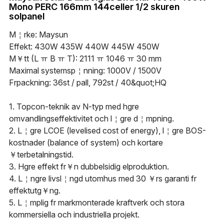
WhatsApp
Mono PERC 166mm 144celler 1/2 skuren
solpanel
Solceller Glas-Glas
Maysun Solar nyheter
English
M￤rke: Maysun
Fullt svarta Solceller
Deutsch
Effekt: 430W 435W 440W 445W 450W
M￥tt (L ￗ B ￗ T): 2111 ￗ 1046 ￗ 30 mm
N-TOPCon Serien Solceller
Italiano
Maximal systemsp￤nning: 1000V / 1500V
F￶rpackning: 36st / pall, 792st / 40&quot;HQ
Shingled Serien Solceller
Español
1. Topcon-teknik av N-typ med h￶gre
Português
omvandlingseffektivitet och l￤gre d￤mpning.
2. L￤gre LCOE (levelised cost of energy), l￤gre BOS-
Français
kostnader (balance of system) och kortare
￥terbetalningstid.
Suomi
3. H￶gre effekt fr￥n dubbelsidig elproduktion.
4. L￤ngre livsl￤ngd utomhus med 30 ￥rs garanti f￶r
Norsk
effektutg￥ng.
5. L￤mplig f￶r markmonterade kraftverk och stora
Polski
kommersiella och industriella projekt.