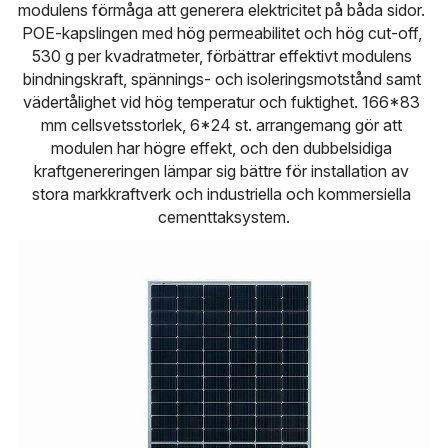
modulens förmåga att generera elektricitet på båda sidor. 
Türkçe
POE-kapslingen med hög permeabilitet och hög cut-off, 
530 g per kvadratmeter, förbättrar effektivt modulens 
Polski
bindningskraft, spännings- och isoleringsmotstånd samt 
vädertålighet vid hög temperatur och fuktighet. 166*83 
Русский
mm cellsvetsstorlek, 6*24 st. arrangemang gör att 
modulen har högre effekt, och den dubbelsidiga 
Slovensko
kraftgenereringen lämpar sig bättre för installation av 
stora markkraftverk och industriella och kommersiella 
cementtaksystem.