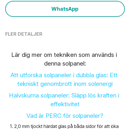
Nederlands
WhatsApp
Română
Ελληνικά
FLER DETALJER
Sverige
Lär dig mer om tekniken som används i 
English
denna solpanel:
Deutsch
Att utforska solpaneler i dubbla glas: Ett 
Français
tekniskt genombrott inom solenergi
Halvskurna solpaneler: Släpp lös kraften i 
عربي
effektivitet
български
Vad är PERC för solpaneler?
Čeština
1. 2,0 mm tjockt härdat glas på båda sidor för att öka 