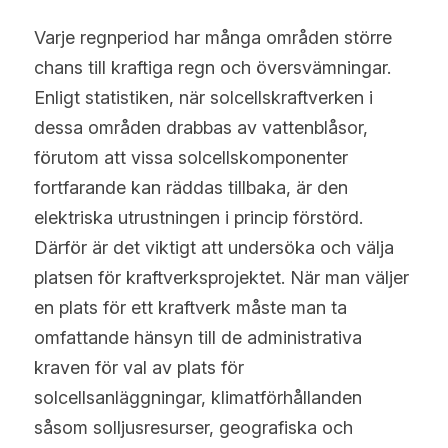
Nederlands
Varje regnperiod har många områden större 
Română
chans till kraftiga regn och översvämningar. 
Enligt statistiken, när solcellskraftverken i 
Ελληνικά
dessa områden drabbas av vattenblåsor, 
Sverige
förutom att vissa solcellskomponenter 
fortfarande kan räddas tillbaka, är den 
English
elektriska utrustningen i princip förstörd. 
Deutsch
Därför är det viktigt att undersöka och välja 
platsen för kraftverksprojektet. När man väljer 
Français
en plats för ett kraftverk måste man ta 
عربي
omfattande hänsyn till de administrativa 
kraven för val av plats för 
български
solcellsanläggningar, klimatförhållanden 
Čeština
såsom solljusresurser, geografiska och 