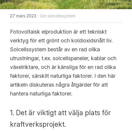
WhatsApp
Solceller Glas-Glas
Maysun Solar nyheter
English
·
27 mars 2023
Om solcellssystem
Fullt svarta Solceller
Deutsch
Fotovoltaisk elproduktion är ett tekniskt 
N-TOPCon Serien Solceller
Italiano
verktyg för ett grönt och koldioxidsnålt liv. 
Solcellssystem består av en rad olika 
Shingled Serien Solceller
Español
utrustningar, t.ex. solcellspaneler, kablar och 
Português
växelriktare, och är känsliga för en rad olika 
faktorer, särskilt naturliga faktorer. I den här 
Français
artikeln diskuteras några åtgärder för att 
hantera naturliga faktorer.
Suomi
Norsk
1. Det är viktigt att välja plats för 
Polski
kraftverksprojekt.