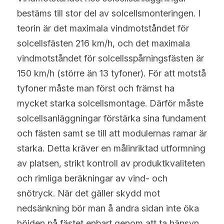
bestäms till stor del av solcellsmonteringen. I 
teorin är det maximala vindmotståndet för 
solcellsfästen 216 km/h, och det maximala 
vindmotståndet för solcellsspårningsfästen är 
150 km/h (större än 13 tyfoner). För att motstå 
tyfoner måste man först och främst ha 
mycket starka solcellsmontage. Därför måste 
solcellsanläggningar förstärka sina fundament 
och fästen samt se till att modulernas ramar är 
starka. Detta kräver en målinriktad utformning 
av platsen, strikt kontroll av produktkvaliteten 
och rimliga beräkningar av vind- och 
snötryck. När det gäller skydd mot 
nedsänkning bör man å andra sidan inte öka 
höjden på fästet enbart genom att ta hänsyn 