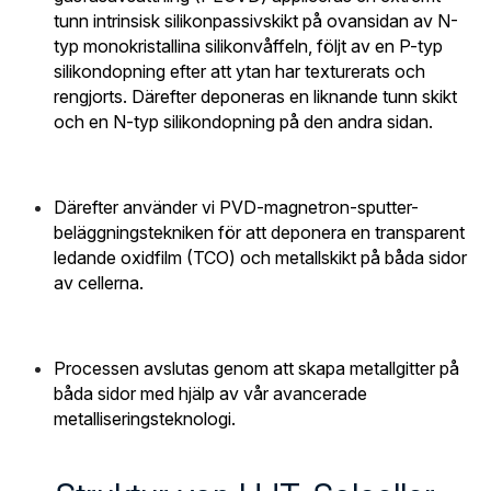
Nederlands
tunn intrinsisk silikonpassivskikt på ovansidan av N-
typ monokristallina silikonvåffeln, följt av en P-typ 
Română
silikondopning efter att ytan har texturerats och 
rengjorts. Därefter deponeras en liknande tunn skikt 
Ελληνικά
och en N-typ silikondopning på den andra sidan.
Sverige
Därefter använder vi PVD-magnetron-sputter-
English
beläggningstekniken för att deponera en transparent 
ledande oxidfilm (TCO) och metallskikt på båda sidor 
Deutsch
av cellerna.
Français
عربي
Processen avslutas genom att skapa metallgitter på 
båda sidor med hjälp av vår avancerade 
български
metalliseringsteknologi.
Čeština