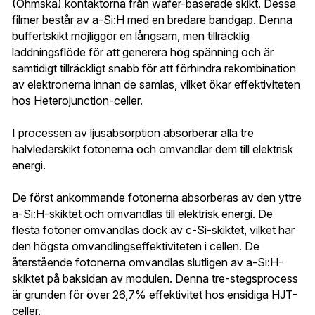
(Ohmska) kontaktorna från wafer-baserade skikt. Dessa 
filmer består av a-Si:H med en bredare bandgap. Denna 
buffertskikt möjliggör en långsam, men tillräcklig 
laddningsflöde för att generera hög spänning och är 
samtidigt tillräckligt snabb för att förhindra rekombination 
av elektronerna innan de samlas, vilket ökar effektiviteten 
hos Heterojunction-celler.
I processen av ljusabsorption absorberar alla tre 
halvledarskikt fotonerna och omvandlar dem till elektrisk 
energi.
De först ankommande fotonerna absorberas av den yttre 
a-Si:H-skiktet och omvandlas till elektrisk energi. De 
flesta fotoner omvandlas dock av c-Si-skiktet, vilket har 
den högsta omvandlingseffektiviteten i cellen. De 
återstående fotonerna omvandlas slutligen av a-Si:H-
skiktet på baksidan av modulen. Denna tre-stegsprocess 
är grunden för över 26,7% effektivitet hos ensidiga HJT-
celler.