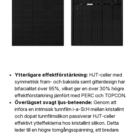
Ytterligare effektförstärkning:
 HJT-celler med 
symmetrisk fram- och baksida samt gitterdesign har 
bifacialitet över 95%, vilket ger en över 30% högre 
effektförstärkning jämfört med PERC och TOPCON.
Överlägset svagt ljus-beteende:
 Genom att 
införa en intrinsisk tunnfilm i-a-Si:H mellan kristallint 
och dopat tunnfilmsilikon passiverar HJT-celler 
effektivt ytteffekterna hos kristallint silikon. Detta 
leder till en högre tomgångsspänning, ett bredare 