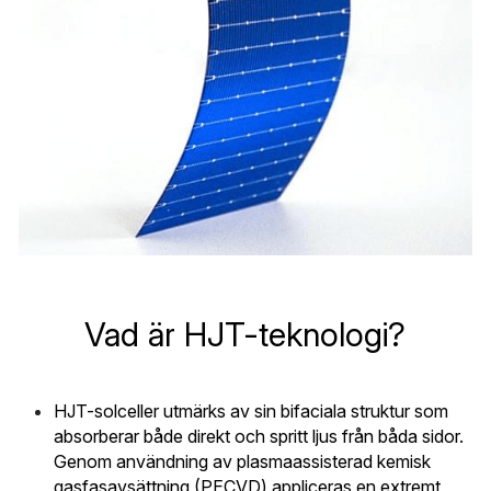
WhatsApp
Solceller Glas-Glas
Maysun Solar nyheter
English
Fullt svarta Solceller
Deutsch
N-TOPCon Serien Solceller
Italiano
Shingled Serien Solceller
Español
Português
Français
Vad är HJT-teknologi?
Suomi
Norsk
HJT-solceller utmärks av sin bifaciala struktur som 
absorberar både direkt och spritt ljus från båda sidor. 
Polski
Genom användning av plasmaassisterad kemisk 
gasfasavsättning (PECVD) appliceras en extremt 