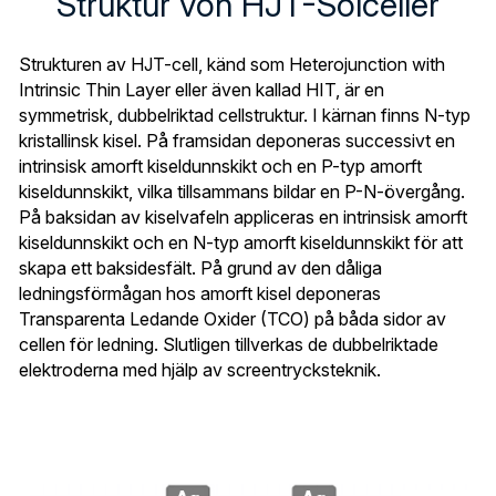
Struktur von HJT-Solceller
Türkçe
Strukturen av HJT-cell, känd som Heterojunction with 
Polski
Intrinsic Thin Layer eller även kallad HIT, är en 
symmetrisk, dubbelriktad cellstruktur. I kärnan finns N-typ 
Русский
kristallinsk kisel. På framsidan deponeras successivt en 
intrinsisk amorft kiseldunnskikt och en P-typ amorft 
Slovensko
kiseldunnskikt, vilka tillsammans bildar en P-N-övergång. 
På baksidan av kiselvafeln appliceras en intrinsisk amorft 
kiseldunnskikt och en N-typ amorft kiseldunnskikt för att 
skapa ett baksidesfält. På grund av den dåliga 
ledningsförmågan hos amorft kisel deponeras 
Transparenta Ledande Oxider (TCO) på båda sidor av 
cellen för ledning. Slutligen tillverkas de dubbelriktade 
elektroderna med hjälp av screentrycksteknik.