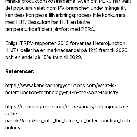
minska produktionskostnaderna. Även om PERC har varit 
det populära valet inom PV-branschen under många år, 
kan dess komplexa tillverkningsprocess inte konkurrera 
med HJT. Dessutom har HJT en bättre 
temperaturkoefficient jämfört med PERC.
Enligt ITRPV-rapporten 2019 förväntas Heterojunction 
(HJT)-celler ha en marknadsandel på 12% fram till 2026 
och en andel på 15% fram till 2029.
Referenser:
https://www.kanekaenergysolutions.com/what-is-
heterojunction-technology-hjt-in-the-solar-industry
https://solarmagazine.com/solar-panels/heterojunction-
solar-
panels/#Looking_into_the_future_of_heterojunction_tech
nology