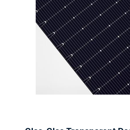
Glas-Glas Transparent De
Särskilt Utformad för Bifacial E
Den innovativa transparenta glas-glas desig
ljusgenomträngning genom cellgap, vilket ö
baksidan och investeringsavkastningen. Den
elproduktion är särskilt fördelaktig för anv
staket, carportar, markiser.