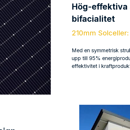
sign
lproduktion
nen möjliggör 
kar elproduktionen på 
na dubbel-sidiga 
ändning som pergola, 