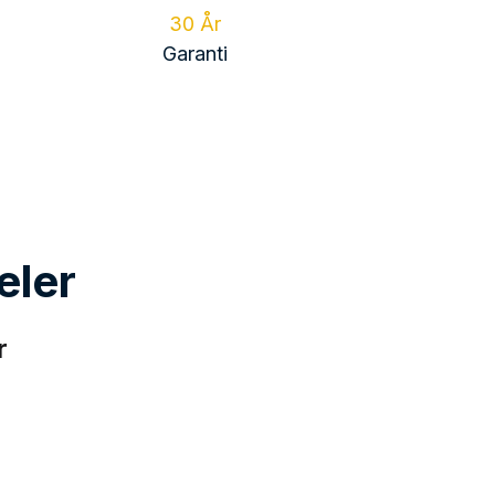
eler
r
solceller med hög 
Utökad yta för ljusmottagning
tur på båda sidor, uppnår dessa solpaneler 
ktion på baksidan, vilket säkerställer hög 
ktion på båda sidor.