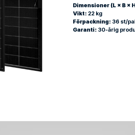
Dimensioner (L × B × H
Vikt:
 22 kg
Förpackning:
 36 st/pa
Garanti:
 30-årig prod