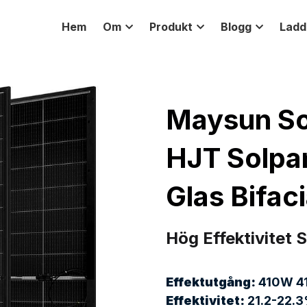
Hem
Om
Produkt
Blogg
Ladd
Maysun So
HJT Solpane
Glas Bifac
Hög Effektivitet 
Effektutgång: 
410W 4
Effektivitet:
 21.2-22.