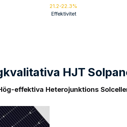
kvalitativa HJT Solpan
Hög-effektiva Heterojunktions Solcelle
Hög-effektiva 
bifacialitet
210mm Solceller: 
Med en symmetrisk struk
upp till 95% energiprodu
effektivitet i kraftprodu