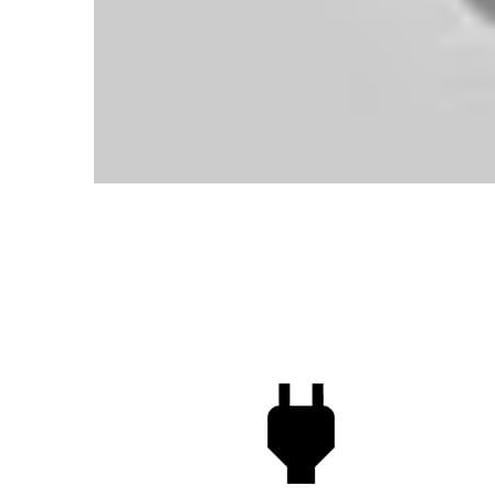
410-430W
Effektutgång