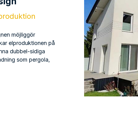
terligare Produktfördel
HJT - Högkvalitativa Solpaneler