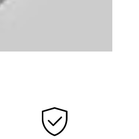
30 År
Garanti