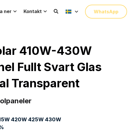
a ner
Kontakt
WhatsApp
lar 410W-430W 
l Fullt Svart Glas 
ial Transparent
Solpaneler
15W 420W 425W 430W
3%