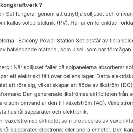
alkongkraftverk？
 Set fungerar genom att utnyttja solljuset och omvandla 
kallas solcellsteknik (PV). Här är en förenklad förklar
lerna i Balcony Power Station Set består av flera solcel
e av halvledande material, som kisel, som har förmågan 
ergi: När solljuset faller på solpanelerna absorberar sol
par ett elektriskt fält över cellens lager. Detta elektriska 
let att röra sig, vilket skapar ett flöde av likström (DC)
ormare: Den genererade likströmselektriciteten från so
ktare som omvandlar den till växelström (AC). Växelström
ta hushållsapparater och elektronik.
en växelströmselektricitet som produceras av växelrikt
ushållsapparater, elektronik eller andra enheter. Den kan 