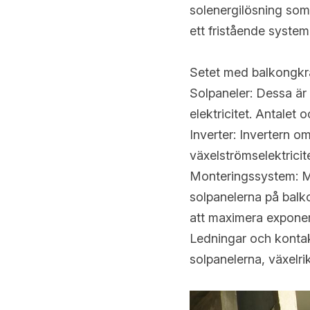
solenergilösning som 
ett fristående system 
Setet med balkongkra
Solpaneler: Dessa är
elektricitet. Antalet
Inverter: Invertern o
växelströmselektricit
Monteringssystem: Mo
solpanelerna på balko
att maximera exponeri
Ledningar och kontak
solpanelerna, växelr