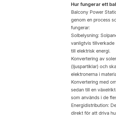
Hur fungerar ett b
Balcony Power Station
genom en process som 
fungerar:
Solbelysning: Solpane
vanligtvis tillverkad
till elektrisk energi.
Konvertering av solen
(ljuspartiklar) och ska
elektronerna i materia
Konvertering med omf
sedan till en växelri
som används i de fles
Energidistribution: D
direkt för att driva h