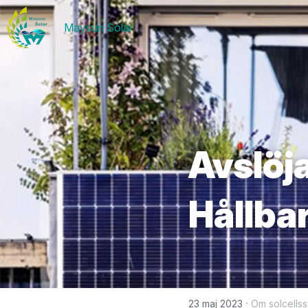
Maysun Solar
Avslöj
Hållba
·
23 maj 2023
Om solcells