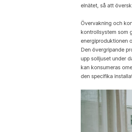
elnätet, så att översk
Övervakning och kont
kontrollsystem som g
energiproduktionen oc
Den övergripande pro
upp solljuset under d
kan konsumeras omede
den specifika installa