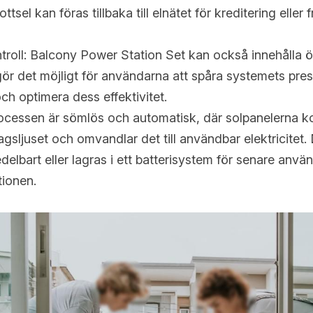
ottsel kan föras tillbaka till elnätet för kreditering elle
roll: Balcony Power Station Set kan också innehålla ö
ör det möjligt för användarna att spåra systemets pres
h optimera dess effektivitet.
cessen är sömlös och automatisk, där solpanelerna kon
agsljuset och omvandlar det till användbar elektricitet.
lbart eller lagras i ett batterisystem för senare anvä
tionen.