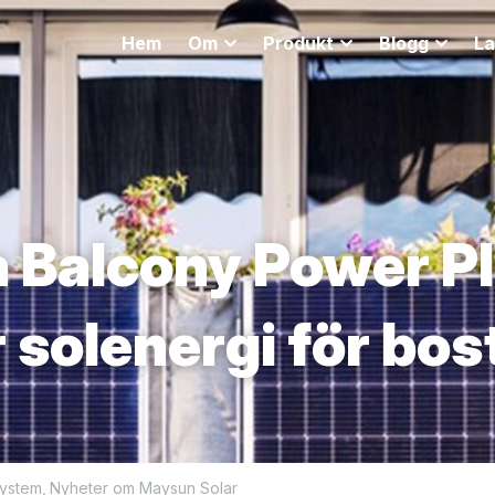
Hem
Om
Produkt
Blogg
La
a Balcony Power Pl
r solenergi för bo
system,
Nyheter om Maysun Solar