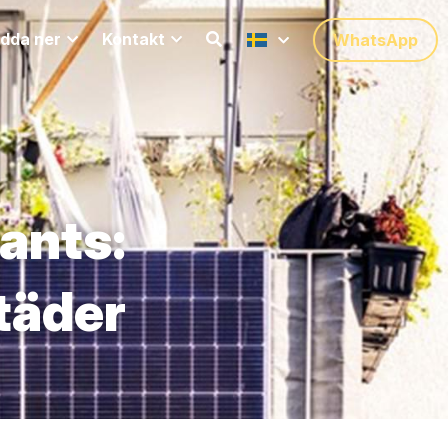
dda ner
Kontakt
WhatsApp
ants: 
städer