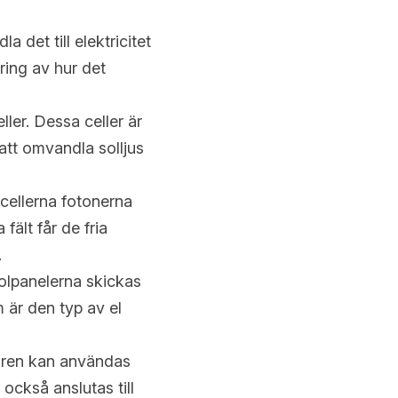
det till elektricitet 
ing av hur det 
ler. Dessa celler är 
att omvandla solljus 
cellerna fotonerna 
fält får de fria 
.
lpanelerna skickas 
 är den typ av el 
aren kan användas 
också anslutas till 