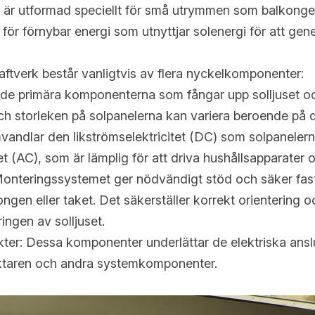
är utformad speciellt för små utrymmen som balkonger e
för förnybar energi som utnyttjar solenergi för att gener
ftverk består vanligtvis av flera nyckelkomponenter:
 de primära komponenterna som fångar upp solljuset och
 och storleken på solpanelerna kan variera beroende på d
mvandlar den likströmselektricitet (DC) som solpanelerna 
et (AC), som är lämplig för att driva hushållsapparater o
nteringssystemet ger nödvändigt stöd och säker fasts
ngen eller taket. Det säkerställer korrekt orientering oc
ngen av solljuset.
ter: Dessa komponenter underlättar de elektriska anslu
iktaren och andra systemkomponenter.