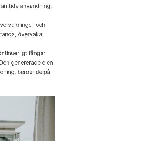
r framtida användning.
vervaknings- och 
tanda, övervaka 
tinuerligt fångar 
 Den genererade elen 
ndning, beroende på 