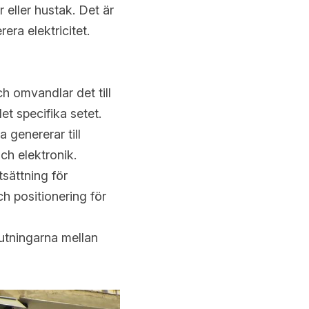
ller hustak. Det är 
era elektricitet.
 omvandlar det till 
et specifika setet.
genererar till 
ch elektronik.
ättning för 
h positionering för 
tningarna mellan 