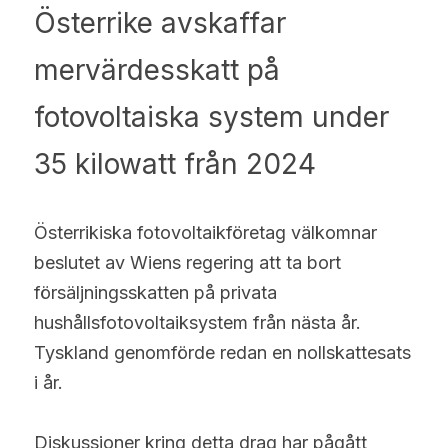
Österrike avskaffar 
Türkçe
mervärdesskatt på 
Polski
fotovoltaiska system under 
Русский
35 kilowatt från 2024
Slovensko
Österrikiska fotovoltaikföretag välkomnar 
beslutet av Wiens regering att ta bort 
försäljningsskatten på privata 
hushållsfotovoltaiksystem från nästa år. 
Tyskland genomförde redan en nollskattesats 
i år.
Diskussioner kring detta drag har pågått 