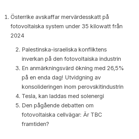
Nederlands
Română
Österrike avskaffar mervärdesskatt på 
fotovoltaiska system under 35 kilowatt från 
Ελληνικά
2024
Sverige
Palestinska-israeliska konfliktens 
inverkan på den fotovoltaiska industrin
English
En anmärkningsvärd ökning med 26,5% 
Deutsch
på en enda dag! Utvidgning av 
konsolideringen inom perovskitindustrin
Français
Tesla, kan laddas med solenergi
عربي
Den pågående debatten om 
fotovoltaiska cellvägar: Är TBC 
български
framtiden?
Čeština