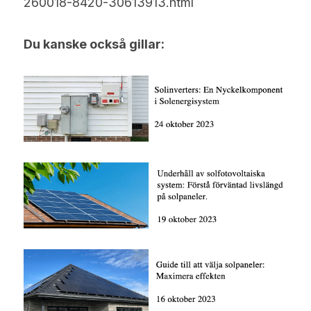
260018-8420-30613913.html
Du kanske också gillar: