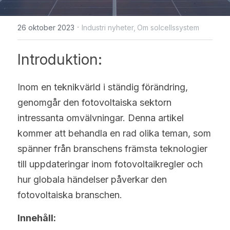
WhatsApp
Solceller Glas-Glas
Maysun Solar nyheter
English
·
26 oktober 2023
Industri nyheter,
Om solcellssystem
Fullt svarta Solceller
Deutsch
Introduktion:
N-TOPCon Serien Solceller
Italiano
Inom en teknikvärld i ständig förändring, 
Shingled Serien Solceller
Español
genomgår den fotovoltaiska sektorn 
Português
intressanta omvälvningar. Denna artikel 
kommer att behandla en rad olika teman, som 
Français
spänner från branschens främsta teknologier 
Suomi
till uppdateringar inom fotovoltaikregler och 
hur globala händelser påverkar den 
Norsk
fotovoltaiska branschen.
Polski
Innehåll: