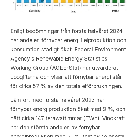
Türkçe
Polski
Enligt bedömningar från första halvåret 2024 
Русский
har andelen förnybar energi i elproduktion och 
Slovensko
konsumtion stadigt ökat. Federal Environment 
Agency's Renewable Energy Statistics 
Working Group (AGEE-Stat) har utvärderat 
uppgifterna och visar att förnybar energi står 
för cirka 57 % av den totala elförbrukningen.
Jämfört med första halvåret 2023 har 
förnybar energiproduktion ökat med 9 %, och 
nått cirka 147 terawattimmar (TWh). Vindkraft 
har den största andelen av förnybar 
energiproduktion med 51 %, följt av solenergi 