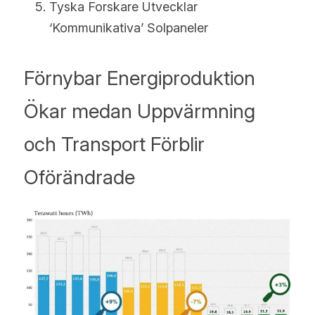
Nederlands
Tyska Forskare Utvecklar 
‘Kommunikativa’ Solpaneler
Română
Ελληνικά
Förnybar Energiproduktion 
Sverige
Ökar medan Uppvärmning 
English
och Transport Förblir 
Deutsch
Oförändrade
Français
عربي
български
Čeština