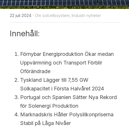
WhatsApp
Solceller Glas-Glas
Maysun Solar nyheter
English
·
22 juli 2024
Om solcellssystem,
Industri nyheter
Fullt svarta Solceller
Deutsch
Innehåll:
N-TOPCon Serien Solceller
Italiano
Shingled Serien Solceller
Español
Förnybar Energiproduktion Ökar medan 
Uppvärmning och Transport Förblir 
Português
Oförändrade
Français
Tyskland Lägger till 7,55 GW 
Solkapacitet i Första Halvåret 2024
Suomi
Portugal och Spanien Sätter Nya Rekord 
Norsk
för Solenergi Produktion
Marknadskris Håller Polysilikonpriserna 
Polski
Stabil på Låga Nivåer