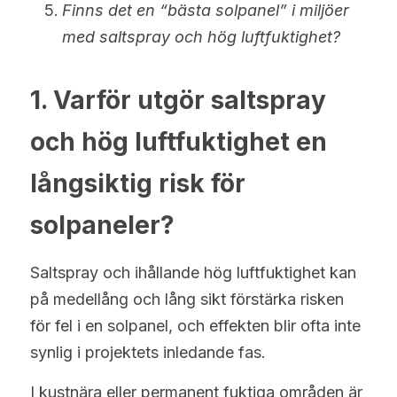
Finns det en “bästa solpanel” i miljöer 
Türkçe
med saltspray och hög luftfuktighet?
Polski
1. Varför utgör saltspray 
Русский
och hög luftfuktighet en 
Slovensko
långsiktig risk för 
solpaneler?
Saltspray och ihållande hög luftfuktighet kan 
på medellång och lång sikt förstärka risken 
för fel i en solpanel, och effekten blir ofta inte 
synlig i projektets inledande fas.
I kustnära eller permanent fuktiga områden är 