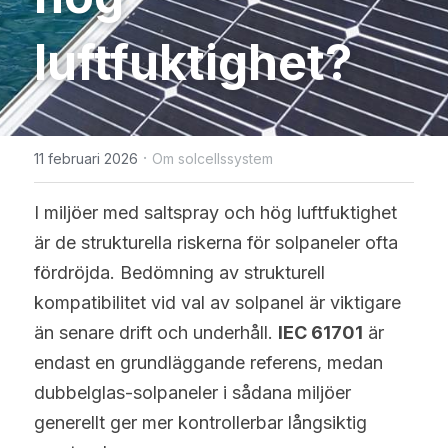
WhatsApp
Solceller Glas-Glas
Maysun Solar nyheter
English
luftfuktighet?
Fullt svarta Solceller
Deutsch
N-TOPCon Serien Solceller
Italiano
·
11 februari 2026
Om solcellssystem
Shingled Serien Solceller
Español
I miljöer med saltspray och hög luftfuktighet 
Português
är de strukturella riskerna för solpaneler ofta 
Français
fördröjda. Bedömning av strukturell 
kompatibilitet vid val av solpanel är viktigare 
Suomi
än senare drift och underhåll. 
IEC 61701
 är 
endast en grundläggande referens, medan 
Norsk
dubbelglas-solpaneler i sådana miljöer 
Polski
generellt ger mer kontrollerbar långsiktig 