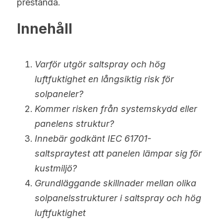
prestanda.
Nederlands
Innehåll
Română
Ελληνικά
Varför utgör saltspray och hög 
Sverige
luftfuktighet en långsiktig risk för 
solpaneler?
English
Kommer risken från systemskydd eller 
Deutsch
panelens struktur?
Innebär godkänt IEC 61701-
Français
saltspraytest att panelen lämpar sig för 
عربي
kustmiljö?
Grundläggande skillnader mellan olika 
български
solpanelsstrukturer i saltspray och hög 
Čeština
luftfuktighet