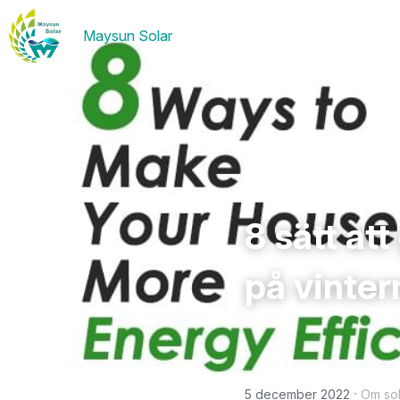
Maysun Solar
8 sätt att
på vinter
·
5 december 2022
Om sol